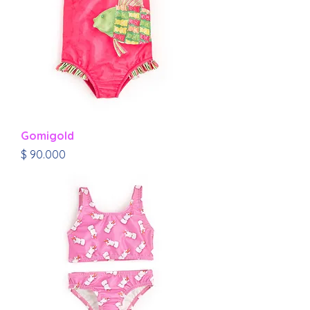
Gomigold
Precio
$ 90.000