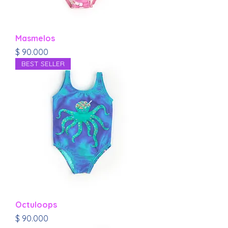
Masmelos
Precio
$ 90.000
BEST SELLER
Octuloops
Precio
$ 90.000