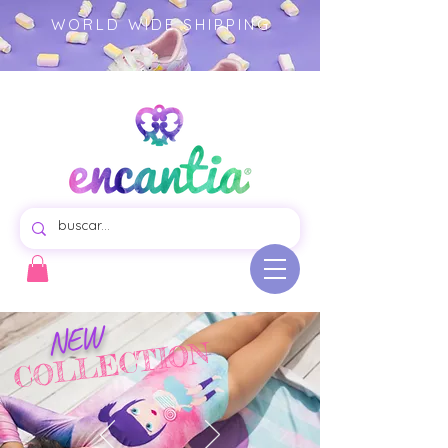
WORLD WIDE SHIPPING
Tienda virtual de hermosos vestido de baño para niñas, prendas coloridas producto ilustrado.-
ropa niñas - moda infantil
NEW
COLLECTION