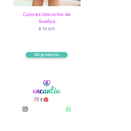
Colores Unicornio de
Sueños
Precio
$ 90.000
All products
Home
Todos los
productos